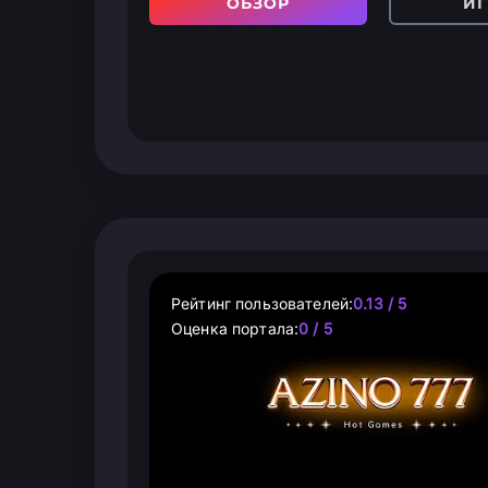
ОБЗОР
ИГ
Рейтинг пользователей:
0.13 / 5
Оценка портала:
0 / 5