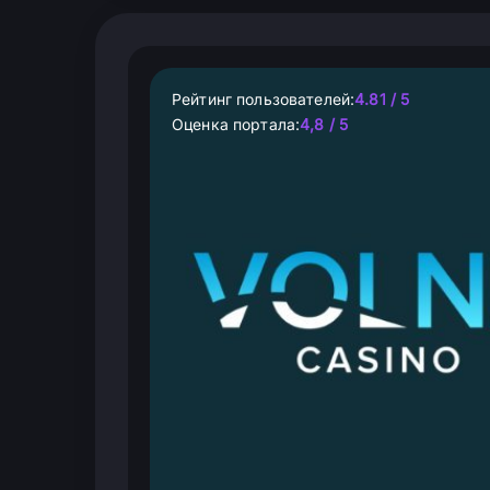
Рейтинг пользователей:
4.81 / 5
Оценка портала:
4,8 / 5