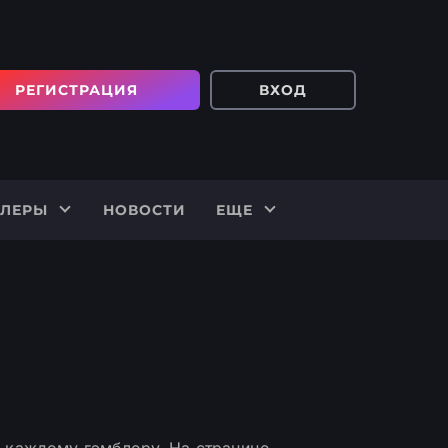
РЕГИСТРАЦИЯ
ВХОД
ИЛЕРЫ
НОВОСТИ
ЕЩЕ