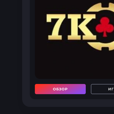
ОБЗОР
ИГ