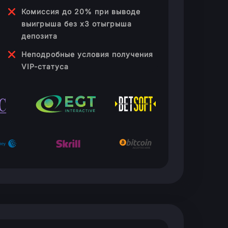
Комиссия до 20% при выводе
выигрыша без х3 отыгрыша
депозита
Неподробные условия получения
VIP-статуса