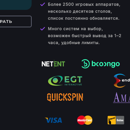
Более 2500 игровых аппаратов,
несколько десятков столов,
список постоянно обновляется.
РАТЬ
Много систем на выбор,
возможен быстрый вывод за 1–2
часа, удобные лимиты.