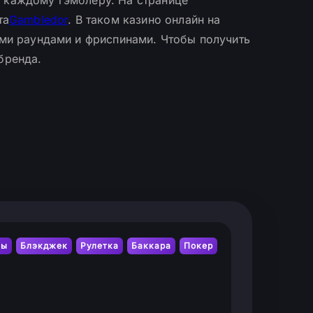
 каждому гэмблеру. На странице
та
Gambledor
. В таком казино онлайн на
ыми раундами и фриспинами. Чтобы получить
бренда.
ты
Блэкджек
Рулетка
Баккара
Покер