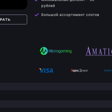
рублей
Большой ассортимент слотов
РАТЬ